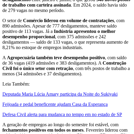
de trabalho com carteira assinada
. Em 2024, o saldo havia sido
de 279 vagas no mesmo período.
O setor de
Comércio liderou em volume de contratações
, com
890 admissões. Apesar de 777 desligamentos, manteve saldo
positivo de 113 vagas. Já a
Indústria apresentou o melhor
desempenho proporcional
, com 375 admissões e 242
desligamentos — saldo de 133 vagas, o que representa aumento de
8,21% no estoque de empregos industriais.
A
Agropecuária também teve desempenho positivo
, com saldo
de 36 vagas (419 admissões e 383 desligamentos). A
Construção
Civil foi o único setor com retração
, com três postos de trabalho a
menos (34 admissões e 37 desligamentos).
Leia Também:
Deputada Maria Lúcia Amary participa da Noite do Sukiyaki
Feijoada e pedal beneficente ajudam Casa da Esperança
Defesa Civil alerta para mudança no tempo em no estado de SP
A geração de empregos ao longo do semestre foi estável, com
fechamentos positivos em todos os meses
. Fevereiro liderou com