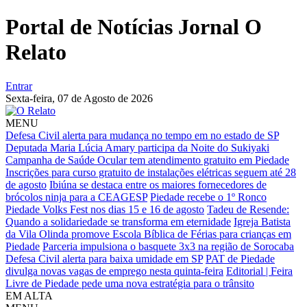
Portal de Notícias Jornal O
Relato
Entrar
Sexta-feira,
07 de Agosto de 2026
MENU
Defesa Civil alerta para mudança no tempo em no estado de SP
Deputada Maria Lúcia Amary participa da Noite do Sukiyaki
Campanha de Saúde Ocular tem atendimento gratuito em Piedade
Inscrições para curso gratuito de instalações elétricas seguem até 28
de agosto
Ibiúna se destaca entre os maiores fornecedores de
brócolos ninja para a CEAGESP
Piedade recebe o 1º Ronco
Piedade Volks Fest nos dias 15 e 16 de agosto
Tadeu de Resende:
Quando a solidariedade se transforma em eternidade
Igreja Batista
da Vila Olinda promove Escola Bíblica de Férias para crianças em
Piedade
Parceria impulsiona o basquete 3x3 na região de Sorocaba
Defesa Civil alerta para baixa umidade em SP
PAT de Piedade
divulga novas vagas de emprego nesta quinta-feira
Editorial | Feira
Livre de Piedade pede uma nova estratégia para o trânsito
EM ALTA