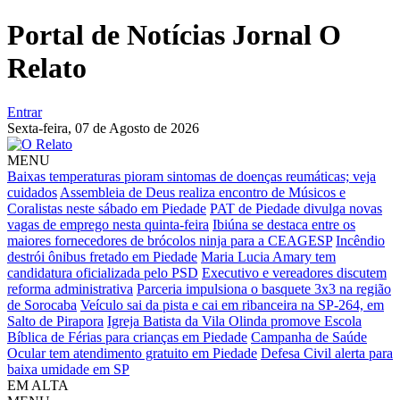
Portal de Notícias Jornal O
Relato
Entrar
Sexta-feira,
07 de Agosto de 2026
MENU
Baixas temperaturas pioram sintomas de doenças reumáticas; veja
cuidados
Assembleia de Deus realiza encontro de Músicos e
Coralistas neste sábado em Piedade
PAT de Piedade divulga novas
vagas de emprego nesta quinta-feira
Ibiúna se destaca entre os
maiores fornecedores de brócolos ninja para a CEAGESP
Incêndio
destrói ônibus fretado em Piedade
Maria Lucia Amary tem
candidatura oficializada pelo PSD
Executivo e vereadores discutem
reforma administrativa
Parceria impulsiona o basquete 3x3 na região
de Sorocaba
Veículo sai da pista e cai em ribanceira na SP-264, em
Salto de Pirapora
Igreja Batista da Vila Olinda promove Escola
Bíblica de Férias para crianças em Piedade
Campanha de Saúde
Ocular tem atendimento gratuito em Piedade
Defesa Civil alerta para
baixa umidade em SP
EM ALTA