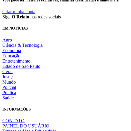
Você pode ler matérias exclusivas, anunciar classificados e muito mais!
Criar minha conta
Siga
O Relato
nas redes sociais
EM NOTÍCIAS
Agro
Ciência & Tecnologia
Economia
Educação
Entretenimento
Estado de São Paulo
Geral
Justiça
Mundo
Policial
Política
Saúde
INFORMAÇÕES
CONTATO
PAINEL DO USUÁRIO