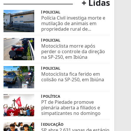
+ Lidas
POLICIAL
Polícia Civil investiga morte e
mutilação de animais em
propriedade rural de...
POLICIAL
Motociclista morre após
perder o controle da direção
na SP-250, em Ibiúna
POLICIAL
Motociclista fica ferido em
colisão na SP-250, em Ibiúna
POLÍTICA
PT de Piedade promove
plenária aberta a filiados e
simpatizantes no domingo
EDUCAÇÃO
SP abre 2.631 vagas de estágio