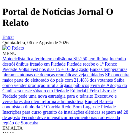
Portal de Notícias Jornal O
Relato
Entrar
Quinta-feira,
06 de Agosto de 2026
MENU
Motociclista fica ferido em colisão na SP-250, em Ibiúna
Incêndio
destrói ônibus fretado em Piedade
Piedade recebe o 1º Ronco
Piedade Volks Fest nos dias 15 e 16 de agosto
Baixas temperaturas
pioram sintomas de doenças reumáticas; veja cuidados
SP concentra
maior parte do eleitorado do país com 21,48% dos votantes
Saiba
como vender produção rural a órgãos públicos
Feira de Adoção do
Canil será neste sábado em Piedade
Editorial | Feira Livre de
Piedade pede uma nova estratégia para o trânsito
Executivo e
vereadores discutem reforma administrativa
Raquel Barreto
conquista o título da 2ª Corrida Rede Bom Lugar de Piedade
Inscrições para curso gratuito de instalações elétricas seguem até 28
de agosto
Feriado deve intensificar movimento nas rodovias da
região de Sorocaba
EM ALTA