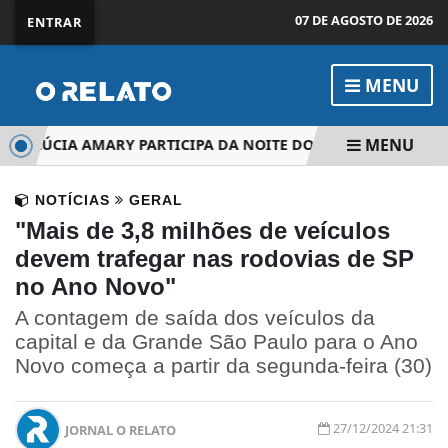
07 DE AGOSTO DE 2026
ENTRAR
MENU
MENU
 LÚCIA AMARY PARTICIPA DA NOITE DO SUKIYAKI
PAT D
NOTÍCIAS
GERAL
"Mais de 3,8 milhões de veículos
devem trafegar nas rodovias de SP
no Ano Novo"
A contagem de saída dos veículos da
capital e da Grande São Paulo para o Ano
Novo começa a partir da segunda-feira (30)
27/12/2024 21:31
JORNAL O RELATO