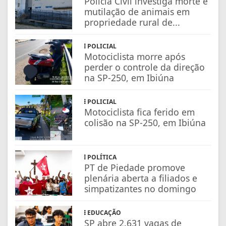
Polícia Civil investiga morte e
mutilação de animais em
propriedade rural de...
POLICIAL
Motociclista morre após
perder o controle da direção
na SP-250, em Ibiúna
POLICIAL
Motociclista fica ferido em
colisão na SP-250, em Ibiúna
POLÍTICA
PT de Piedade promove
plenária aberta a filiados e
simpatizantes no domingo
EDUCAÇÃO
SP abre 2.631 vagas de