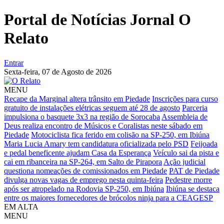
Portal de Notícias Jornal O
Relato
Entrar
Sexta-feira,
07 de Agosto de 2026
MENU
Recape da Marginal altera trânsito em Piedade
Inscrições para curso
gratuito de instalações elétricas seguem até 28 de agosto
Parceria
impulsiona o basquete 3x3 na região de Sorocaba
Assembleia de
Deus realiza encontro de Músicos e Coralistas neste sábado em
Piedade
Motociclista fica ferido em colisão na SP-250, em Ibiúna
Maria Lucia Amary tem candidatura oficializada pelo PSD
Feijoada
e pedal beneficente ajudam Casa da Esperança
Veículo sai da pista e
cai em ribanceira na SP-264, em Salto de Pirapora
Ação judicial
questiona nomeações de comissionados em Piedade
PAT de Piedade
divulga novas vagas de emprego nesta quinta-feira
Pedestre morre
após ser atropelado na Rodovia SP-250, em Ibiúna
Ibiúna se destaca
entre os maiores fornecedores de brócolos ninja para a CEAGESP
EM ALTA
MENU