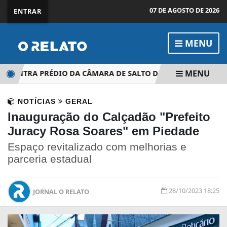
07 DE AGOSTO DE 2026
ENTRAR
MENU
MENU
CONTRA PRÉDIO DA CÂMARA DE SALTO DE PIRAPORA
IGR
NOTÍCIAS
GERAL
Inauguração do Calçadão "Prefeito
Juracy Rosa Soares" em Piedade
Espaço revitalizado com melhorias e
parceria estadual
28/10/2023 18:25
JORNAL O RELATO