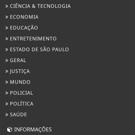
CIÊNCIA & TECNOLOGIA
ECONOMIA
EDUCAÇÃO
ENTRETENIMENTO
ESTADO DE SÃO PAULO
GERAL
JUSTIÇA
MUNDO
POLICIAL
POLÍTICA
Termos de Uso e Privacidade
SAÚDE
Esse site utiliza cookies para melhorar sua
experiência de navegação. Ao continuar o acesso,
INFORMAÇÕES
entendemos que você concorda com nossos Termos