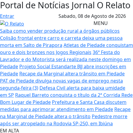
Portal de Notícias Jornal O Relato
Entrar
Sabado,
08 de Agosto de 2026
MENU
Saiba como vender produção rural a órgãos públicos
Colisão frontal entre carro e carreta deixa uma pessoa
morta em Salto de Pirapora
Atletas de Piedade conquistam
ouro e dois bronzes nos Jogos Regionais
36ª Festa do
Lavrador e do Motorista será realizada neste domingo em
Piedade
Projeto Social Estandarte BJJ abre inscrições em
Piedade
Recape da Marginal altera trânsito em Piedade
PAT de Piedade divulga novas vagas de emprego nesta
segunda-feira (3)
Defesa Civil alerta para baixa umidade
em SP
Raquel Barreto conquista o título da 2ª Corrida Rede
Bom Lugar de Piedade
Prefeitura e Santa Casa discutem
medidas para aprimorar atendimento em Piedade
Recape
na Marginal de Piedade altera o trânsito
Pedestre morre
após ser atropelado na Rodovia SP-250, em Ibiúna
EM ALTA