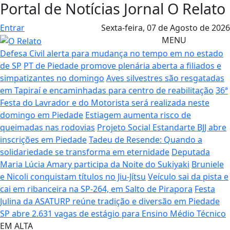
Portal de Notícias Jornal O Relato
Entrar
Sexta-feira,
07 de Agosto de 2026
MENU
Defesa Civil alerta para mudança no tempo em no estado
de SP
PT de Piedade promove plenária aberta a filiados e
simpatizantes no domingo
Aves silvestres são resgatadas
em Tapiraí e encaminhadas para centro de reabilitação
36ª
Festa do Lavrador e do Motorista será realizada neste
domingo em Piedade
Estiagem aumenta risco de
queimadas nas rodovias
Projeto Social Estandarte BJJ abre
inscrições em Piedade
Tadeu de Resende: Quando a
solidariedade se transforma em eternidade
Deputada
Maria Lúcia Amary participa da Noite do Sukiyaki
Bruniele
e Nicoli conquistam títulos no Jiu-Jítsu
Veículo sai da pista e
cai em ribanceira na SP-264, em Salto de Pirapora
Festa
Julina da ASATURP reúne tradição e diversão em Piedade
SP abre 2.631 vagas de estágio para Ensino Médio Técnico
EM ALTA