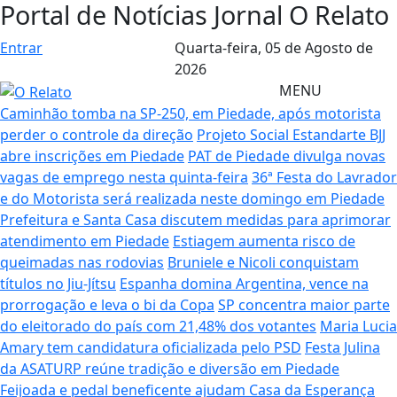
Portal de Notícias Jornal O Relato
Entrar
Quarta-feira,
05 de Agosto de
2026
MENU
Caminhão tomba na SP-250, em Piedade, após motorista
perder o controle da direção
Projeto Social Estandarte BJJ
abre inscrições em Piedade
PAT de Piedade divulga novas
vagas de emprego nesta quinta-feira
36ª Festa do Lavrador
e do Motorista será realizada neste domingo em Piedade
Prefeitura e Santa Casa discutem medidas para aprimorar
atendimento em Piedade
Estiagem aumenta risco de
queimadas nas rodovias
Bruniele e Nicoli conquistam
títulos no Jiu-Jítsu
Espanha domina Argentina, vence na
prorrogação e leva o bi da Copa
SP concentra maior parte
do eleitorado do país com 21,48% dos votantes
Maria Lucia
Amary tem candidatura oficializada pelo PSD
Festa Julina
da ASATURP reúne tradição e diversão em Piedade
Feijoada e pedal beneficente ajudam Casa da Esperança