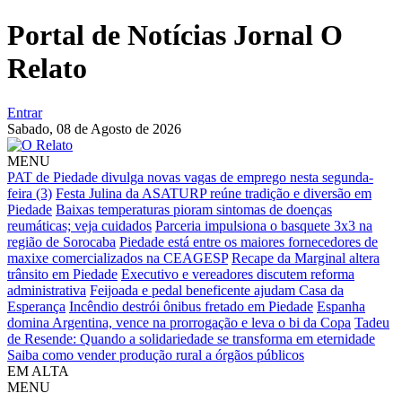
Portal de Notícias Jornal O
Relato
Entrar
Sabado,
08 de Agosto de 2026
MENU
PAT de Piedade divulga novas vagas de emprego nesta segunda-
feira (3)
Festa Julina da ASATURP reúne tradição e diversão em
Piedade
Baixas temperaturas pioram sintomas de doenças
reumáticas; veja cuidados
Parceria impulsiona o basquete 3x3 na
região de Sorocaba
Piedade está entre os maiores fornecedores de
maxixe comercializados na CEAGESP
Recape da Marginal altera
trânsito em Piedade
Executivo e vereadores discutem reforma
administrativa
Feijoada e pedal beneficente ajudam Casa da
Esperança
Incêndio destrói ônibus fretado em Piedade
Espanha
domina Argentina, vence na prorrogação e leva o bi da Copa
Tadeu
de Resende: Quando a solidariedade se transforma em eternidade
Saiba como vender produção rural a órgãos públicos
EM ALTA
MENU