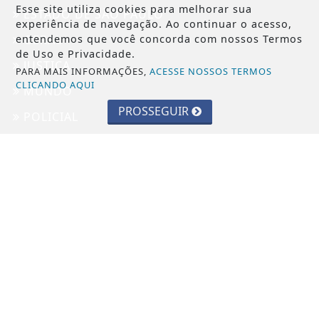
Esse site utiliza cookies para melhorar sua
ESTADO DE SÃO PAULO
experiência de navegação. Ao continuar o acesso,
entendemos que você concorda com nossos Termos
GERAL
de Uso e Privacidade.
JUSTIÇA
PARA MAIS INFORMAÇÕES,
ACESSE NOSSOS TERMOS
CLICANDO AQUI
MUNDO
PROSSEGUIR
POLICIAL
POLÍTICA
SAÚDE
INFORMAÇÕES
CONTATO
PAINEL DO USUÁRIO
TERMOS DE USO E PRIVACIDADE