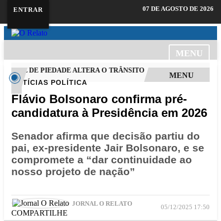
07 DE AGOSTO DE 2026
ENTRAR
MENU
INAL DE PIEDADE ALTERA O TRÂNSITO
IGREJA BATISTA DA
MENU
NOTÍCIAS
POLÍTICA
Flávio Bolsonaro confirma pré-
candidatura à Presidência em 2026
Senador afirma que decisão partiu do
pai, ex-presidente Jair Bolsonaro, e se
compromete a “dar continuidade ao
nosso projeto de nação”
JORNAL O RELATO
05/12/2025 17:50
COMPARTILHE