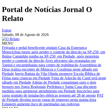
Portal de Notícias Jornal O
Relato
Entrar
Sabado,
08 de Agosto de 2026
MENU
Feijoada e pedal beneficente ajudam Casa da Esperança
Motociclista morre após perder o controle da direção na SP-250, em
Ibiúna
Caminhão tomba na SP-250, em Piedade, após motorista
perder o controle da direção
Aves silvestres são resgatadas em
Tapiraí e encaminhadas para centro de reabilitação
Assembleia de
Deus realiza encontro de Músicos e Coralistas neste sábado em
Piedade
Igreja Batista da Vila Olinda promove Escola Bíblica de
Férias para crianças em Piedade
Feira de Adoção do Canil será neste
sábado em Piedade
Atletas de Piedade conquistam ouro e dois
bronzes nos Jogos Regionais
Prefeitura e Santa Casa discutem
medidas para aprimorar atendimento em Piedade
Inscrições para
curso gratuito de instalações elétricas seguem até 28 de agosto
PAT
de Piedade divulga novas vagas de emprego nesta quinta-feira
Estiagem aumenta risco de queimadas nas rodovias