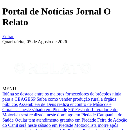
Portal de Notícias Jornal O
Relato
Entrar
Quarta-feira,
05 de Agosto de 2026
MENU
Ibiúna se destaca entre os maiores fornecedores de brócolos ninja
para a CEAGESP
Saiba como vender produção rural a órgãos
públicos
Assembleia de Deus realiza encontro de Músicos e
Coralistas neste sábado em Piedade
36ª Festa do Lavrador e do
Motorista será realizada neste domingo em Piedade
Campanha de
Saúde Ocular tem atendimento gratuito em Piedade
Feira de Adoção
do Canil será neste sábado em Piedade
Motociclista morre após