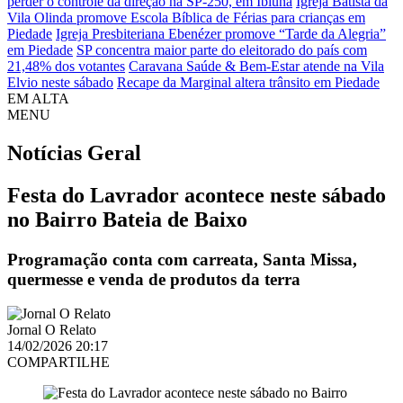
perder o controle da direção na SP-250, em Ibiúna
Igreja Batista da
Vila Olinda promove Escola Bíblica de Férias para crianças em
Piedade
Igreja Presbiteriana Ebenézer promove “Tarde da Alegria”
em Piedade
SP concentra maior parte do eleitorado do país com
21,48% dos votantes
Caravana Saúde & Bem-Estar atende na Vila
Elvio neste sábado
Recape da Marginal altera trânsito em Piedade
EM ALTA
MENU
Notícias
Geral
Festa do Lavrador acontece neste sábado
no Bairro Bateia de Baixo
Programação conta com carreata, Santa Missa,
quermesse e venda de produtos da terra
Jornal O Relato
14/02/2026 20:17
COMPARTILHE