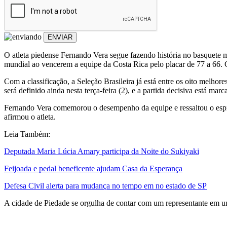
ENVIAR
O atleta piedense Fernando Vera segue fazendo história no basquete m
mundial ao vencerem a equipe da Costa Rica pelo placar de 77 a 66. 
Com a classificação, a Seleção Brasileira já está entre os oito melhor
será definido ainda nesta terça-feira (2), e a partida decisiva está marc
Fernando Vera comemorou o desempenho da equipe e ressaltou o espír
afirmou o atleta.
Leia Também:
Deputada Maria Lúcia Amary participa da Noite do Sukiyaki
Feijoada e pedal beneficente ajudam Casa da Esperança
Defesa Civil alerta para mudança no tempo em no estado de SP
A cidade de Piedade se orgulha de contar com um representante em um t