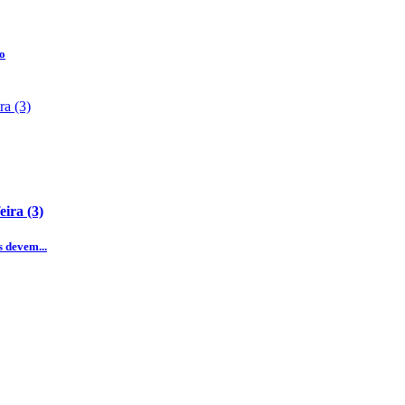
do
ira (3)
 devem...