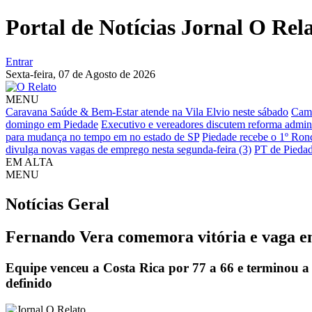
Portal de Notícias Jornal O Rel
Entrar
Sexta-feira,
07 de Agosto de 2026
MENU
Caravana Saúde & Bem-Estar atende na Vila Elvio neste sábado
Cami
domingo em Piedade
Executivo e vereadores discutem reforma admini
para mudança no tempo em no estado de SP
Piedade recebe o 1º Ronc
divulga novas vagas de emprego nesta segunda-feira (3)
PT de Piedad
EM ALTA
MENU
Notícias
Geral
Fernando Vera comemora vitória e vaga e
Equipe venceu a Costa Rica por 77 a 66 e terminou a 
definido