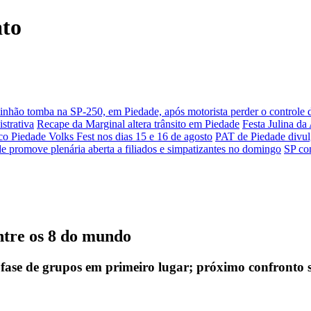
ato
nhão tomba na SP-250, em Piedade, após motorista perder o controle 
strativa
Recape da Marginal altera trânsito em Piedade
Festa Julina d
o Piedade Volks Fest nos dias 15 e 16 de agosto
PAT de Piedade divul
e promove plenária aberta a filiados e simpatizantes no domingo
SP co
ntre os 8 do mundo
fase de grupos em primeiro lugar; próximo confronto se