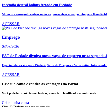
Incêndio destrói ônibus fretado em Piedade
Motorista conseguiu retirar todos os passageiros a tempo; ninguém ficou feri
ACESSAR
Emprego
03/08/2026
PAT de Piedade divulga novas vagas de emprego nesta segunda-fe
Oportunidades são para Piedade, Salto de Pirapora e Votorantim. Interessados
ACESSAR
Crie sua conta e confira as vantagens do Portal
Você pode ler matérias exclusivas, anunciar classificados e muito mais!
Criar minha conta
Siga
O Relato
nas redes sociais