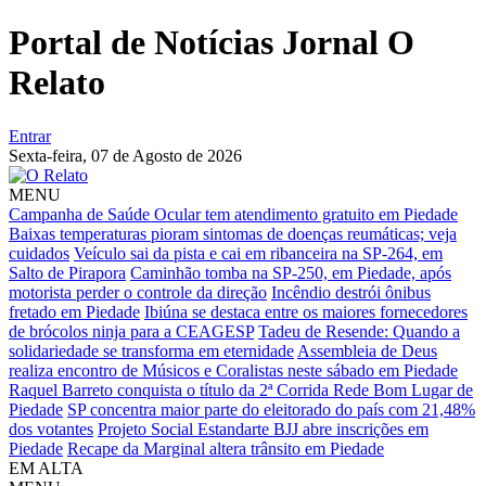
Portal de Notícias Jornal O
Relato
Entrar
Sexta-feira,
07 de Agosto de 2026
MENU
Campanha de Saúde Ocular tem atendimento gratuito em Piedade
Baixas temperaturas pioram sintomas de doenças reumáticas; veja
cuidados
Veículo sai da pista e cai em ribanceira na SP-264, em
Salto de Pirapora
Caminhão tomba na SP-250, em Piedade, após
motorista perder o controle da direção
Incêndio destrói ônibus
fretado em Piedade
Ibiúna se destaca entre os maiores fornecedores
de brócolos ninja para a CEAGESP
Tadeu de Resende: Quando a
solidariedade se transforma em eternidade
Assembleia de Deus
realiza encontro de Músicos e Coralistas neste sábado em Piedade
Raquel Barreto conquista o título da 2ª Corrida Rede Bom Lugar de
Piedade
SP concentra maior parte do eleitorado do país com 21,48%
dos votantes
Projeto Social Estandarte BJJ abre inscrições em
Piedade
Recape da Marginal altera trânsito em Piedade
EM ALTA