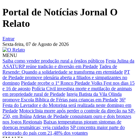
Portal de Notícias Jornal O
Relato
Entrar
Sexta-feira,
07 de Agosto de 2026
MENU
Saiba como vender produção rural a órgãos públicos
Festa Julina da
ASATURP reúne tradição e diversão em Piedade
Tadeu de
Resende: Quando a solidariedade se transforma em eternidade
PT
de Piedade promove plenária aberta a filiados e simpatizantes no
domingo
Piedade recebe o 1º Ronco Piedade Volks Fest nos dias 15
e 16 de agosto
Polícia Civil investiga morte e mutilação de animais
em propriedade rural de Piedade
Igreja Batista da Vila Olinda
promove Escola Bíblica de Férias para crianças em Piedade
36ª
Festa do Lavrador e do Motorista será realizada neste domingo em
Piedade
Motociclista morre após perder o controle da direção na SP-
250, em Ibiúna
Atletas de Piedade conquistam ouro e dois bronzes
nos Jogos Regionais
Baixas temperaturas pioram sintomas de
doenças reumáticas; veja cuidados
SP concentra maior parte do
eleitorado do país com 21,48% dos votantes