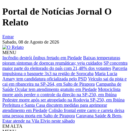
Portal de Notícias Jornal O
Relato
Entrar
Sabado,
08 de Agosto de 2026
MENU
Incêndio destrói ônibus fretado em Piedade
Baixas temperaturas
pioram sintomas de doenças reumáticas; veja cuidados
SP concentra
maior parte do eleitorado do país com 21,48% dos votantes
Parceria
impulsiona o basquete 3x3 na região de Sorocaba
Maria Lucia
Amary tem candidatura oficializada pelo PSD
Veículo sai da pista e
cai em ribanceira na SP-264, em Salto de Pirapora
Campanha de
Saúde Ocular tem atendimento gratuito em Piedade
Motociclista
morre após perder o controle da direção na SP-250, em Ibiúna
Pedestre morre após ser atropelado na Rodovia SP-250, em Ibiúna
Prefeitura e Santa Casa discutem medidas para aprimorar
atendimento em Piedade
Colisão frontal entre carro e carreta deixa
uma pessoa morta em Salto de Pirapora
Caravana Saúde & Bem-
Estar atende na Vila Elvio neste sábado
EM ALTA