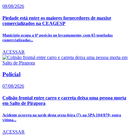
08/08/2026
Piedade está entre os maiores fornecedores de maxixe
comercializados na CEAGESP
Município ocupa a 6ª posição no levantamento, com 65 toneladas
comercializadas...
ACESSAR
Policial
07/08/2026
Colisão frontal entre carro e carreta deixa uma pessoa morta
em Salto de Pirapora
Acidente ocorreu na tarde desta sexta-feira (7), na SPA-104/079; outra
vítima...
ACESSAR