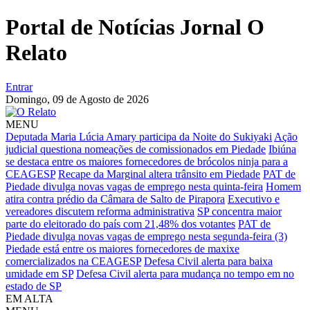
Portal de Notícias Jornal O
Relato
Entrar
Domingo,
09 de Agosto de 2026
MENU
Deputada Maria Lúcia Amary participa da Noite do Sukiyaki
Ação
judicial questiona nomeações de comissionados em Piedade
Ibiúna
se destaca entre os maiores fornecedores de brócolos ninja para a
CEAGESP
Recape da Marginal altera trânsito em Piedade
PAT de
Piedade divulga novas vagas de emprego nesta quinta-feira
Homem
atira contra prédio da Câmara de Salto de Pirapora
Executivo e
vereadores discutem reforma administrativa
SP concentra maior
parte do eleitorado do país com 21,48% dos votantes
PAT de
Piedade divulga novas vagas de emprego nesta segunda-feira (3)
Piedade está entre os maiores fornecedores de maxixe
comercializados na CEAGESP
Defesa Civil alerta para baixa
umidade em SP
Defesa Civil alerta para mudança no tempo em no
estado de SP
EM ALTA