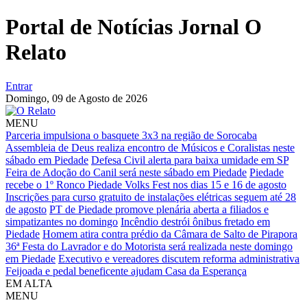
Portal de Notícias Jornal O
Relato
Entrar
Domingo,
09 de Agosto de 2026
MENU
Parceria impulsiona o basquete 3x3 na região de Sorocaba
Assembleia de Deus realiza encontro de Músicos e Coralistas neste
sábado em Piedade
Defesa Civil alerta para baixa umidade em SP
Feira de Adoção do Canil será neste sábado em Piedade
Piedade
recebe o 1º Ronco Piedade Volks Fest nos dias 15 e 16 de agosto
Inscrições para curso gratuito de instalações elétricas seguem até 28
de agosto
PT de Piedade promove plenária aberta a filiados e
simpatizantes no domingo
Incêndio destrói ônibus fretado em
Piedade
Homem atira contra prédio da Câmara de Salto de Pirapora
36ª Festa do Lavrador e do Motorista será realizada neste domingo
em Piedade
Executivo e vereadores discutem reforma administrativa
Feijoada e pedal beneficente ajudam Casa da Esperança
EM ALTA
MENU