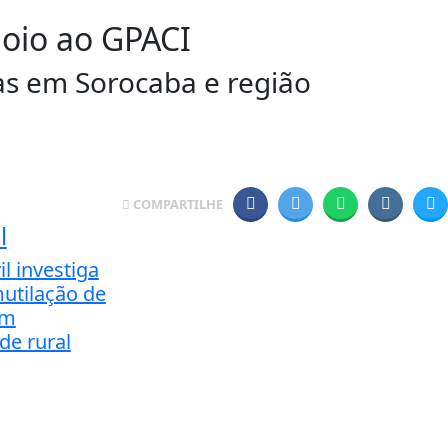
poio ao GPACI
as em Sorocaba e região
COMPARTILHE
l
il investiga
utilação de
em
de rural