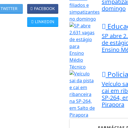
simpatiza
domingo
TWITTER
FACEBOOK
LINKEDIN
Educa
SP abre 2
de estági
Ensino Mé
Policia
Veículo sa
cai em ri
SP-264, e
Pirapora
FARMÁCIAS 