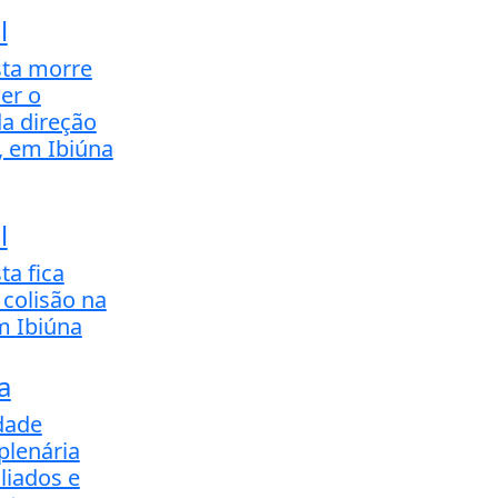
l
sta morre
er o
da direção
, em Ibiúna
l
ta fica
 colisão na
m Ibiúna
a
dade
plenária
iliados e