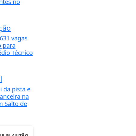
ntes no
ção
.631 vagas
o para
dio Técnico
l
i da pista e
banceira na
m Salto de
DE PLANTÃO