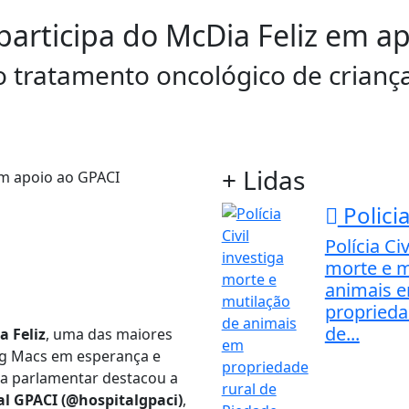
articipa do McDia Feliz em a
 tratamento oncológico de crianç
+ Lidas
Policia
Polícia Civ
morte e m
animais 
proprieda
de...
a Feliz
, uma das maiores
ig Macs em esperança e
, a parlamentar destacou a
al GPACI (@hospitalgpaci)
,