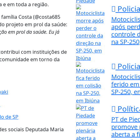
a e em toda a região.
Policia
 família Costa (@costa685
Motocicli
do projeto em prol da saúde:
após perd
ção em prol da saúde. Eu já
controle 
na SP-250
ntribui com instituições de
a comunidade em torno da
Policia
Motociclis
ferido em
SP-250, e
yaki
a
Polític
do de SP
PT de Pie
promove 
es sociais Deputada Maria
aberta a f