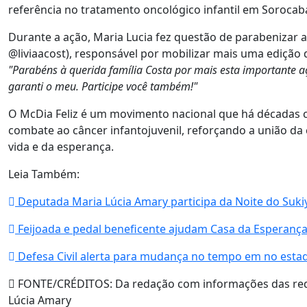
referência no tratamento oncológico infantil em Sorocab
Durante a ação, Maria Lucia fez questão de parabenizar a
@liviaacost), responsável por mobilizar mais uma edição 
"Parabéns à querida família Costa por mais esta importante a
garanti o meu. Participe você também!"
O McDia Feliz é um movimento nacional que há décadas co
combate ao câncer infantojuvenil, reforçando a união d
vida e da esperança.
Leia Também:
Deputada Maria Lúcia Amary participa da Noite do Suki
Feijoada e pedal beneficente ajudam Casa da Esperanç
Defesa Civil alerta para mudança no tempo em no esta
FONTE/CRÉDITOS:
Da redação com informações das red
Lúcia Amary