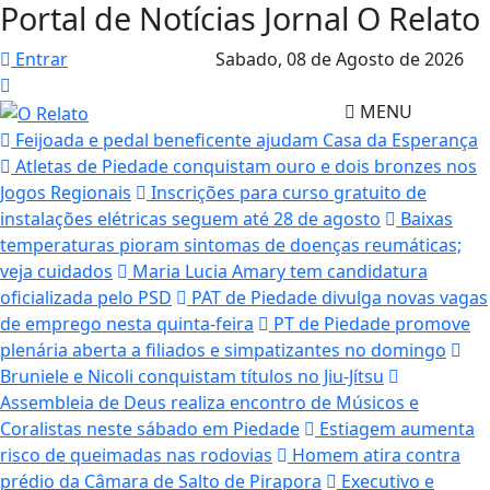
Portal de Notícias Jornal O Relato
Entrar
Sabado,
08 de Agosto de 2026
MENU
Feijoada e pedal beneficente ajudam Casa da Esperança
Atletas de Piedade conquistam ouro e dois bronzes nos
Jogos Regionais
Inscrições para curso gratuito de
instalações elétricas seguem até 28 de agosto
Baixas
temperaturas pioram sintomas de doenças reumáticas;
veja cuidados
Maria Lucia Amary tem candidatura
oficializada pelo PSD
PAT de Piedade divulga novas vagas
de emprego nesta quinta-feira
PT de Piedade promove
plenária aberta a filiados e simpatizantes no domingo
Bruniele e Nicoli conquistam títulos no Jiu-Jítsu
Assembleia de Deus realiza encontro de Músicos e
Coralistas neste sábado em Piedade
Estiagem aumenta
risco de queimadas nas rodovias
Homem atira contra
prédio da Câmara de Salto de Pirapora
Executivo e