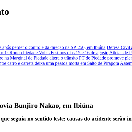
ato
e após perder o controle da direção na SP-250, em Ibiúna
Defesa Civil 
 o 1º Ronco Piedade Volks Fest nos dias 15 e 16 de agosto
Atletas de 
e na Marginal de Piedade altera o trânsito
PT de Piedade promove plená
entre carro e carreta deixa uma pessoa morta em Salto de Pirapora
Assemb
odovia Bunjiro Nakao, em Ibiúna
que seguia no sentido leste; causas do acidente serão i