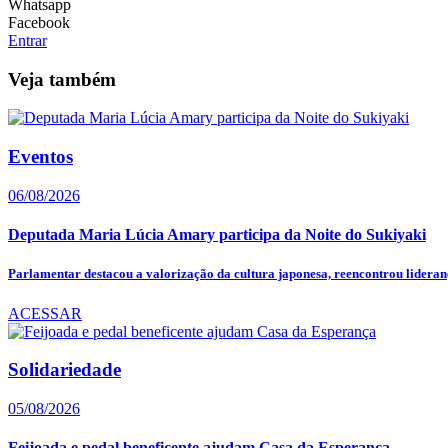
Whatsapp
Facebook
Entrar
Veja também
Eventos
06/08/2026
Deputada Maria Lúcia Amary participa da Noite do Sukiyaki
Parlamentar destacou a valorização da cultura japonesa, reencontrou lideranç
ACESSAR
Solidariedade
05/08/2026
Feijoada e pedal beneficente ajudam Casa da Esperança