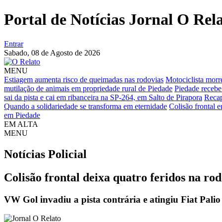
Portal de Notícias Jornal O Rel
Entrar
Sabado,
08 de Agosto de 2026
MENU
Estiagem aumenta risco de queimadas nas rodovias
Motociclista morr
mutilação de animais em propriedade rural de Piedade
Piedade recebe
sai da pista e cai em ribanceira na SP-264, em Salto de Pirapora
Recap
Quando a solidariedade se transforma em eternidade
Colisão frontal 
em Piedade
EM ALTA
MENU
Notícias
Policial
Colisão frontal deixa quatro feridos na r
VW Gol invadiu a pista contrária e atingiu Fiat Palio 