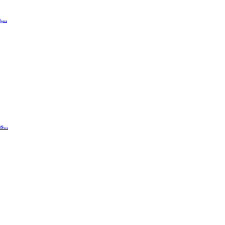
...
...