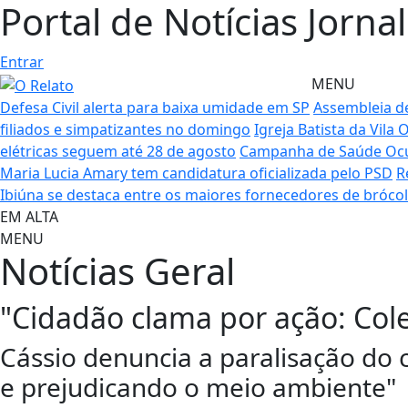
Portal de Notícias Jorna
Entrar
MENU
Defesa Civil alerta para baixa umidade em SP
Assembleia de
filiados e simpatizantes no domingo
Igreja Batista da Vila
elétricas seguem até 28 de agosto
Campanha de Saúde Ocu
Maria Lucia Amary tem candidatura oficializada pelo PSD
R
Ibiúna se destaca entre os maiores fornecedores de bróco
EM ALTA
MENU
Notícias
Geral
"Cidadão clama por ação: Cole
Cássio denuncia a paralisação do
e prejudicando o meio ambiente"