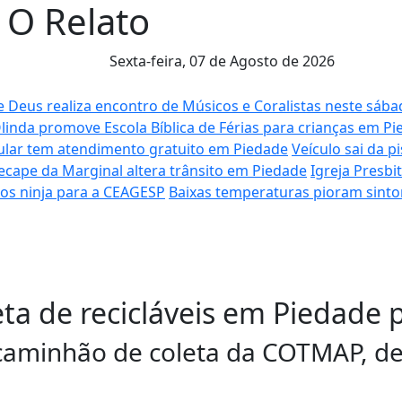
l O Relato
Sexta-feira,
07 de Agosto de 2026
 Deus realiza encontro de Músicos e Coralistas neste sáb
 Olinda promove Escola Bíblica de Férias para crianças em P
lar tem atendimento gratuito em Piedade
Veículo sai da p
ecape da Marginal altera trânsito em Piedade
Igreja Presb
los ninja para a CEAGESP
Baixas temperaturas pioram sinto
ta de recicláveis em Piedade 
 caminhão de coleta da COTMAP, d