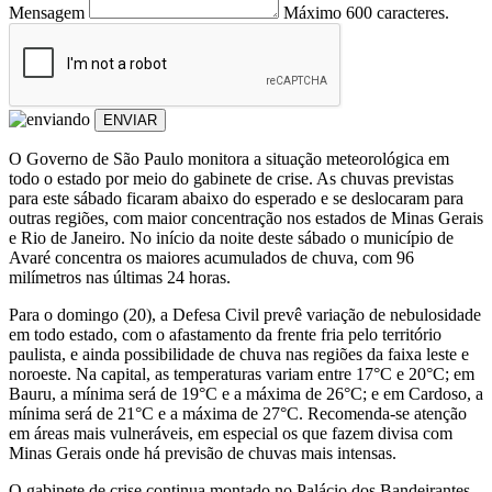
Mensagem
Máximo 600 caracteres.
ENVIAR
O Governo de São Paulo monitora a situação meteorológica em
todo o estado por meio do gabinete de crise. As chuvas previstas
para este sábado ficaram abaixo do esperado e se deslocaram para
outras regiões, com maior concentração nos estados de Minas Gerais
e Rio de Janeiro. No início da noite deste sábado o município de
Avaré concentra os maiores acumulados de chuva, com 96
milímetros nas últimas 24 horas.
Para o domingo (20), a Defesa Civil prevê variação de nebulosidade
em todo estado, com o afastamento da frente fria pelo território
paulista, e ainda possibilidade de chuva nas regiões da faixa leste e
noroeste. Na capital, as temperaturas variam entre 17°C e 20°C; em
Bauru, a mínima será de 19°C e a máxima de 26°C; e em Cardoso, a
mínima será de 21°C e a máxima de 27°C. Recomenda-se atenção
em áreas mais vulneráveis, em especial os que fazem divisa com
Minas Gerais onde há previsão de chuvas mais intensas.
O gabinete de crise continua montado no Palácio dos Bandeirantes