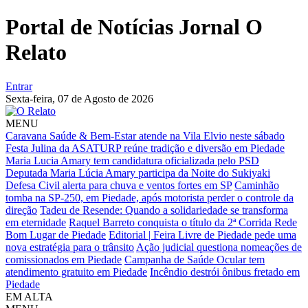
Portal de Notícias Jornal O
Relato
Entrar
Sexta-feira,
07 de Agosto de 2026
MENU
Caravana Saúde & Bem-Estar atende na Vila Elvio neste sábado
Festa Julina da ASATURP reúne tradição e diversão em Piedade
Maria Lucia Amary tem candidatura oficializada pelo PSD
Deputada Maria Lúcia Amary participa da Noite do Sukiyaki
Defesa Civil alerta para chuva e ventos fortes em SP
Caminhão
tomba na SP-250, em Piedade, após motorista perder o controle da
direção
Tadeu de Resende: Quando a solidariedade se transforma
em eternidade
Raquel Barreto conquista o título da 2ª Corrida Rede
Bom Lugar de Piedade
Editorial | Feira Livre de Piedade pede uma
nova estratégia para o trânsito
Ação judicial questiona nomeações de
comissionados em Piedade
Campanha de Saúde Ocular tem
atendimento gratuito em Piedade
Incêndio destrói ônibus fretado em
Piedade
EM ALTA