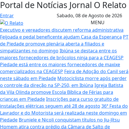
Portal de Notícias Jornal O Relato
Entrar
Sabado,
08 de Agosto de 2026
MENU
Executivo e vereadores discutem reforma administrativa
Feijoada e pedal beneficente ajudam Casa da Esperança
PT
de Piedade promove plenária aberta a filiados e
simpatizantes no domingo
Ibiúna se destaca entre os
maiores fornecedores de brócolos ninja para a CEAGESP
Piedade está entre os maiores fornecedores de maxixe
comercializados na CEAGESP
Feira de Adoção do Canil será
neste sábado em Piedade
Motociclista morre após perder
o controle da direção na SP-250, em Ibiúna
Igreja Batista
da Vila Olinda promove Escola Bíblica de Férias para
crianças em Piedade
Inscrições para curso gratuito de
instalações elétricas seguem até 28 de agosto
36ª Festa do
Lavrador e do Motorista será realizada neste domingo em
Piedade
Bruniele e Nicoli conquistam títulos no Jiu-Jítsu
Homem atira contra prédio da Câmara de Salto de