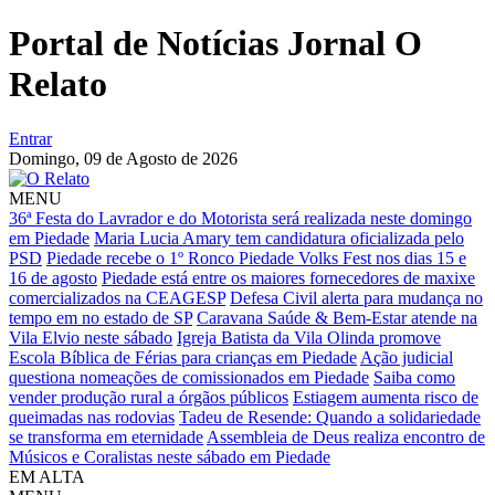
Portal de Notícias Jornal O
Relato
Entrar
Domingo,
09 de Agosto de 2026
MENU
36ª Festa do Lavrador e do Motorista será realizada neste domingo
em Piedade
Maria Lucia Amary tem candidatura oficializada pelo
PSD
Piedade recebe o 1º Ronco Piedade Volks Fest nos dias 15 e
16 de agosto
Piedade está entre os maiores fornecedores de maxixe
comercializados na CEAGESP
Defesa Civil alerta para mudança no
tempo em no estado de SP
Caravana Saúde & Bem-Estar atende na
Vila Elvio neste sábado
Igreja Batista da Vila Olinda promove
Escola Bíblica de Férias para crianças em Piedade
Ação judicial
questiona nomeações de comissionados em Piedade
Saiba como
vender produção rural a órgãos públicos
Estiagem aumenta risco de
queimadas nas rodovias
Tadeu de Resende: Quando a solidariedade
se transforma em eternidade
Assembleia de Deus realiza encontro de
Músicos e Coralistas neste sábado em Piedade
EM ALTA