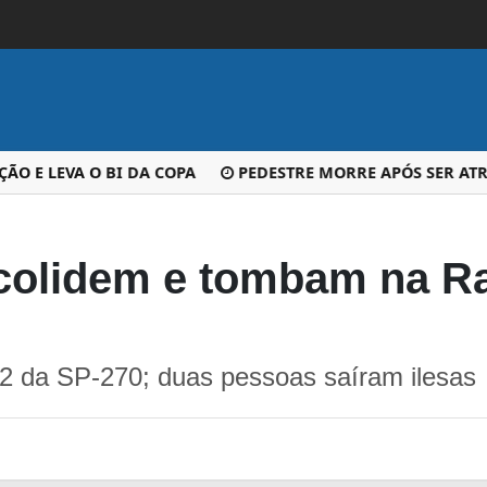
E LEVA O BI DA COPA
PEDESTRE MORRE APÓS SER ATROP
 colidem e tombam na R
,2 da SP-270; duas pessoas saíram ilesas