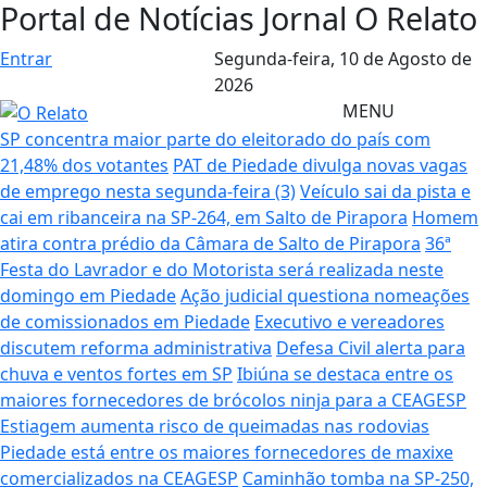
Portal de Notícias Jornal O Relato
Entrar
Segunda-feira,
10 de Agosto de
2026
MENU
SP concentra maior parte do eleitorado do país com
21,48% dos votantes
PAT de Piedade divulga novas vagas
de emprego nesta segunda-feira (3)
Veículo sai da pista e
cai em ribanceira na SP-264, em Salto de Pirapora
Homem
atira contra prédio da Câmara de Salto de Pirapora
36ª
Festa do Lavrador e do Motorista será realizada neste
domingo em Piedade
Ação judicial questiona nomeações
de comissionados em Piedade
Executivo e vereadores
discutem reforma administrativa
Defesa Civil alerta para
chuva e ventos fortes em SP
Ibiúna se destaca entre os
maiores fornecedores de brócolos ninja para a CEAGESP
Estiagem aumenta risco de queimadas nas rodovias
Piedade está entre os maiores fornecedores de maxixe
comercializados na CEAGESP
Caminhão tomba na SP-250,