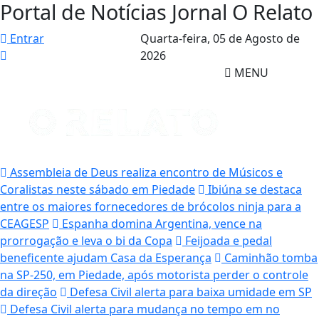
Portal de Notícias Jornal O Relato
Entrar
Quarta-feira,
05 de Agosto de
2026
MENU
Assembleia de Deus realiza encontro de Músicos e
Coralistas neste sábado em Piedade
Ibiúna se destaca
entre os maiores fornecedores de brócolos ninja para a
CEAGESP
Espanha domina Argentina, vence na
prorrogação e leva o bi da Copa
Feijoada e pedal
beneficente ajudam Casa da Esperança
Caminhão tomba
na SP-250, em Piedade, após motorista perder o controle
da direção
Defesa Civil alerta para baixa umidade em SP
Defesa Civil alerta para mudança no tempo em no