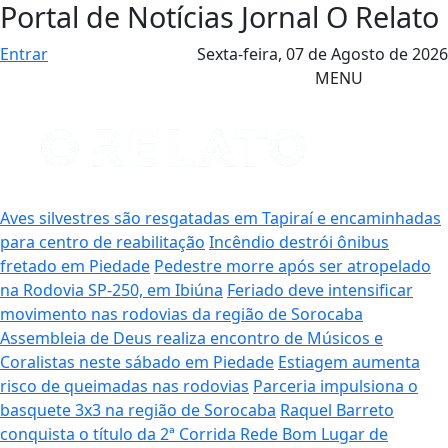
Portal de Notícias Jornal O Relato
Entrar
Sexta-feira,
07 de Agosto de 2026
MENU
Aves silvestres são resgatadas em Tapiraí e encaminhadas
para centro de reabilitação
Incêndio destrói ônibus
fretado em Piedade
Pedestre morre após ser atropelado
na Rodovia SP-250, em Ibiúna
Feriado deve intensificar
movimento nas rodovias da região de Sorocaba
Assembleia de Deus realiza encontro de Músicos e
Coralistas neste sábado em Piedade
Estiagem aumenta
risco de queimadas nas rodovias
Parceria impulsiona o
basquete 3x3 na região de Sorocaba
Raquel Barreto
conquista o título da 2ª Corrida Rede Bom Lugar de