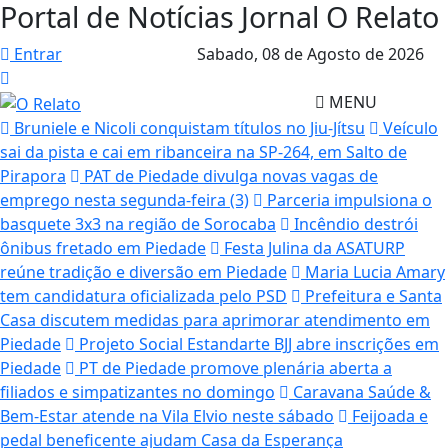
Portal de Notícias Jornal O Relato
Entrar
Sabado,
08 de Agosto de 2026
MENU
Bruniele e Nicoli conquistam títulos no Jiu-Jítsu
Veículo
sai da pista e cai em ribanceira na SP-264, em Salto de
Pirapora
PAT de Piedade divulga novas vagas de
emprego nesta segunda-feira (3)
Parceria impulsiona o
basquete 3x3 na região de Sorocaba
Incêndio destrói
ônibus fretado em Piedade
Festa Julina da ASATURP
reúne tradição e diversão em Piedade
Maria Lucia Amary
tem candidatura oficializada pelo PSD
Prefeitura e Santa
Casa discutem medidas para aprimorar atendimento em
Piedade
Projeto Social Estandarte BJJ abre inscrições em
Piedade
PT de Piedade promove plenária aberta a
filiados e simpatizantes no domingo
Caravana Saúde &
Bem-Estar atende na Vila Elvio neste sábado
Feijoada e
pedal beneficente ajudam Casa da Esperança