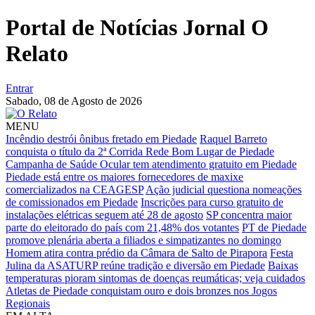
Portal de Notícias Jornal O
Relato
Entrar
Sabado,
08 de Agosto de 2026
MENU
Incêndio destrói ônibus fretado em Piedade
Raquel Barreto
conquista o título da 2ª Corrida Rede Bom Lugar de Piedade
Campanha de Saúde Ocular tem atendimento gratuito em Piedade
Piedade está entre os maiores fornecedores de maxixe
comercializados na CEAGESP
Ação judicial questiona nomeações
de comissionados em Piedade
Inscrições para curso gratuito de
instalações elétricas seguem até 28 de agosto
SP concentra maior
parte do eleitorado do país com 21,48% dos votantes
PT de Piedade
promove plenária aberta a filiados e simpatizantes no domingo
Homem atira contra prédio da Câmara de Salto de Pirapora
Festa
Julina da ASATURP reúne tradição e diversão em Piedade
Baixas
temperaturas pioram sintomas de doenças reumáticas; veja cuidados
Atletas de Piedade conquistam ouro e dois bronzes nos Jogos
Regionais