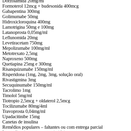
Dorzolamida 20mg/ml
Formoterol 12mcg + budesonida 400mcg
Gabapentina 300mg
Golimumabe 50mg
Hidroxicloroquina 400mg
Lamotrigina 50mg e 100mg
Latanoprosta 0,05mg/ml
Leflunomida 20mg
Levetiracetam 750mg
Mepolizumabe 100mg/ml
Metotrexato 2,5mg
Naproxeno 500mg
Quetiapina 25mg e 300mg
Risanquizumabe 150mg/ml
Risperidona (1mg, 2mg, 3mg, solução oral)
Rivastigmina 3mg
Secuquinumabe 150mg/ml
Tacrolimo 1mg
Timolol 5mg/ml
Tiotropio 2,5mcg + oldaterol 2,5mcg
Tocilizumabe 80mg/4ml
Travoprosta 0,04mg/ml
Upadacitinibe 15mg
Canetas de insulina
Remédios populares – faltantes ou com entrega parcial