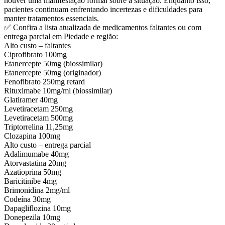
houver uma manifestação formal sobre a situação. Enquanto isso,
pacientes continuam enfrentando incertezas e dificuldades para
manter tratamentos essenciais.
✅ Confira a lista atualizada de medicamentos faltantes ou com
entrega parcial em Piedade e região:
Alto custo – faltantes
Ciprofibrato 100mg
Etanercepte 50mg (biossimilar)
Etanercepte 50mg (originador)
Fenofibrato 250mg retard
Rituximabe 10mg/ml (biossimilar)
Glatiramer 40mg
Levetiracetam 250mg
Levetiracetam 500mg
Triptorrelina 11,25mg
Clozapina 100mg
Alto custo – entrega parcial
Adalimumabe 40mg
Atorvastatina 20mg
Azatioprina 50mg
Baricitinibe 4mg
Brimonidina 2mg/ml
Codeína 30mg
Dapagliflozina 10mg
Donepezila 10mg