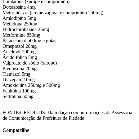
Loratadina (xarope e comprimido)
Doxazosina 4mg
Metronidazol (creme vaginal e comprimido 250mg)
Amlodipino 5mg
Metildopa 250mg
Hidroclorotiazida 25mg
Metformina 850mg
Paracetamol 500mg e gotas
Omeprazol 20mg
Aciclovir 200mg
Ácido fólico 5mg
Valproato de sódio (xarope)
Prednisona 20mg
Tiamazol 5mg
Diazepam 10mg
Amoxicilina 250mg e 500mg
Fenitoína 100mg
Sertralina 50mg
FONTE/CRÉDITOS:
Da redação com informações da Assessoria
de Comunicação da Prefeitura de Piedade
Compartilhe