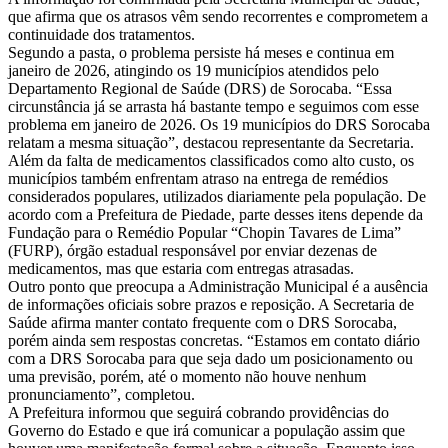
que afirma que os atrasos vêm sendo recorrentes e comprometem a
continuidade dos tratamentos.
Segundo a pasta, o problema persiste há meses e continua em
janeiro de 2026, atingindo os 19 municípios atendidos pelo
Departamento Regional de Saúde (DRS) de Sorocaba. “Essa
circunstância já se arrasta há bastante tempo e seguimos com esse
problema em janeiro de 2026. Os 19 municípios do DRS Sorocaba
relatam a mesma situação”, destacou representante da Secretaria.
Além da falta de medicamentos classificados como alto custo, os
municípios também enfrentam atraso na entrega de remédios
considerados populares, utilizados diariamente pela população. De
acordo com a Prefeitura de Piedade, parte desses itens depende da
Fundação para o Remédio Popular “Chopin Tavares de Lima”
(FURP), órgão estadual responsável por enviar dezenas de
medicamentos, mas que estaria com entregas atrasadas.
Outro ponto que preocupa a Administração Municipal é a ausência
de informações oficiais sobre prazos e reposição. A Secretaria de
Saúde afirma manter contato frequente com o DRS Sorocaba,
porém ainda sem respostas concretas. “Estamos em contato diário
com a DRS Sorocaba para que seja dado um posicionamento ou
uma previsão, porém, até o momento não houve nenhum
pronunciamento”, completou.
A Prefeitura informou que seguirá cobrando providências do
Governo do Estado e que irá comunicar a população assim que