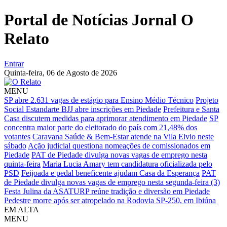
Portal de Notícias Jornal O
Relato
Entrar
Quinta-feira,
06 de Agosto de 2026
MENU
SP abre 2.631 vagas de estágio para Ensino Médio Técnico
Projeto
Social Estandarte BJJ abre inscrições em Piedade
Prefeitura e Santa
Casa discutem medidas para aprimorar atendimento em Piedade
SP
concentra maior parte do eleitorado do país com 21,48% dos
votantes
Caravana Saúde & Bem-Estar atende na Vila Elvio neste
sábado
Ação judicial questiona nomeações de comissionados em
Piedade
PAT de Piedade divulga novas vagas de emprego nesta
quinta-feira
Maria Lucia Amary tem candidatura oficializada pelo
PSD
Feijoada e pedal beneficente ajudam Casa da Esperança
PAT
de Piedade divulga novas vagas de emprego nesta segunda-feira (3)
Festa Julina da ASATURP reúne tradição e diversão em Piedade
Pedestre morre após ser atropelado na Rodovia SP-250, em Ibiúna
EM ALTA
MENU