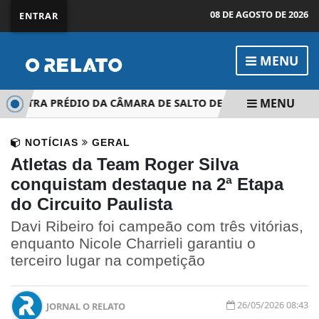
08 DE AGOSTO DE 2026
ENTRAR
MENU
MENU
ONTRA PRÉDIO DA CÂMARA DE SALTO DE PIRAPORA
FEST
NOTÍCIAS
GERAL
Atletas da Team Roger Silva
conquistam destaque na 2ª Etapa
do Circuito Paulista
Davi Ribeiro foi campeão com três vitórias,
enquanto Nicole Charrieli garantiu o
terceiro lugar na competição
26/05/2026 08:43
JORNAL O RELATO