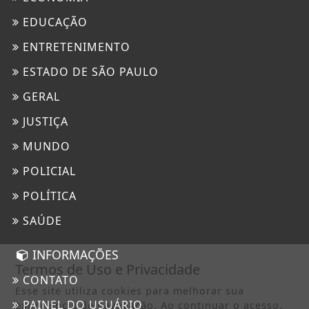
EDUCAÇÃO
ENTRETENIMENTO
ESTADO DE SÃO PAULO
GERAL
JUSTIÇA
MUNDO
POLICIAL
POLÍTICA
SAÚDE
INFORMAÇÕES
Termos de Uso e Privacidade
CONTATO
Esse site utiliza cookies para melhorar sua
PAINEL DO USUÁRIO
experiência de navegação. Ao continuar o acesso,