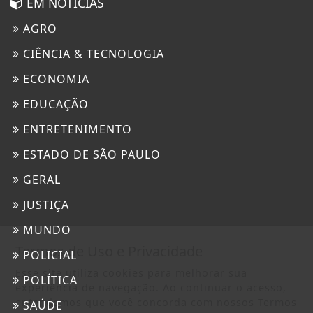
EM NOTÍCIAS
AGRO
CIÊNCIA & TECNOLOGIA
ECONOMIA
EDUCAÇÃO
ENTRETENIMENTO
ESTADO DE SÃO PAULO
GERAL
JUSTIÇA
MUNDO
Termos de Uso e Privacidade
POLICIAL
Esse site utiliza cookies para melhorar sua
POLÍTICA
experiência de navegação. Ao continuar o acesso,
entendemos que você concorda com nossos Termos
SAÚDE