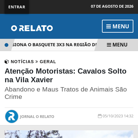
07 DE AGOSTO DE 2026
ENTRAR
MENU
MENU
MPULSIONA O BASQUETE 3X3 NA REGIÃO DE SOROCABA
E
NOTÍCIAS
GERAL
Atenção Motoristas: Cavalos Solto
na Vila Xavier
Abandono e Maus Tratos de Animais São
Crime
05/10/2023 14:32
JORNAL O RELATO