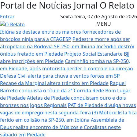
Portal de Notícias Jornal O Relato
Entrar
Sexta-feira,
07 de Agosto de 2026
MENU
Ibiúna se destaca entre os maiores fornecedores de
brócolos ninja para a CEAGESP
Pedestre morre após ser
atropelado na Rodovia SP-250, em Ibiúna
Incêndio destrói
ônibus fretado em Piedade
Projeto Social Estandarte BJJ
abre inscrições em Piedade
Caminhão tomba na SP-250,
em Piedade, após motorista perder o controle da direção
Defesa Civil alerta para chuva e ventos fortes em SP
Recape da Marginal altera trânsito em Piedade
Raquel
Barreto conquista o título da 2ª Corrida Rede Bom Lugar
de Piedade
Atletas de Piedade conquistam ouro e dois
bronzes nos Jogos Regionais
PAT de Piedade divulga novas
vagas de emprego nesta segunda-feira (3)
Motociclista fica
ferido em colisão na SP-250, em Ibiúna
Assembleia de
Deus realiza encontro de Músicos e Coralistas neste
sábado em Piedade