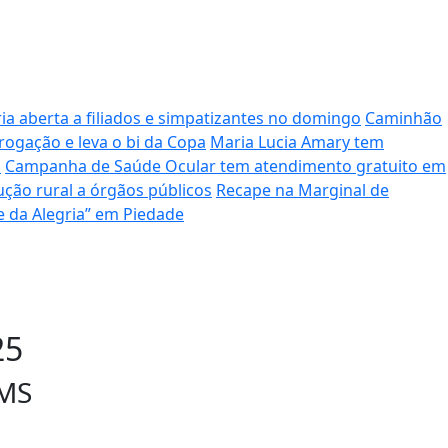
a aberta a filiados e simpatizantes no domingo
Caminhão
ogação e leva o bi da Copa
Maria Lucia Amary tem
P
Campanha de Saúde Ocular tem atendimento gratuito em
ção rural a órgãos públicos
Recape na Marginal de
e da Alegria” em Piedade
25
OMS