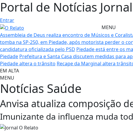
Portal de Notícias Jorna
Entrar
MENU
Assembleia de Deus realiza encontro de Músicos e Coralis
tomba na SP-250, em Piedade, após motorista perder o con
candidatura oficializada pelo PSD
Piedade está entre os m
Piedade
Prefeitura e Santa Casa discutem medidas para 
Piedade altera o trânsito
Recape da Marginal altera trânsi
EM ALTA
MENU
Notícias
Saúde
Anvisa atualiza composição de
Imunizante da influenza muda to