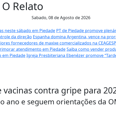
l O Relato
Sabado,
08 de Agosto de 2026
tas neste sábado em Piedade
PT de Piedade promove plenári
trole da direção
Espanha domina Argentina, vence na prorr
aiores fornecedores de maxixe comercializados na CEAGES
aprimorar atendimento em Piedade
Saiba como vender produ
to em Piedade
Igreja Presbiteriana Ebenézer promove “Tard
 vacinas contra gripe para 20
do ano e seguem orientações da 