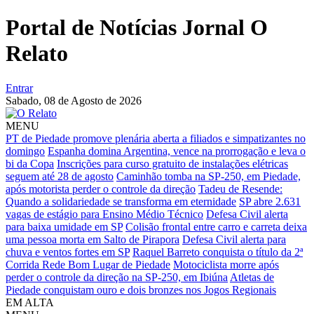
Portal de Notícias Jornal O
Relato
Entrar
Sabado,
08 de Agosto de 2026
MENU
PT de Piedade promove plenária aberta a filiados e simpatizantes no
domingo
Espanha domina Argentina, vence na prorrogação e leva o
bi da Copa
Inscrições para curso gratuito de instalações elétricas
seguem até 28 de agosto
Caminhão tomba na SP-250, em Piedade,
após motorista perder o controle da direção
Tadeu de Resende:
Quando a solidariedade se transforma em eternidade
SP abre 2.631
vagas de estágio para Ensino Médio Técnico
Defesa Civil alerta
para baixa umidade em SP
Colisão frontal entre carro e carreta deixa
uma pessoa morta em Salto de Pirapora
Defesa Civil alerta para
chuva e ventos fortes em SP
Raquel Barreto conquista o título da 2ª
Corrida Rede Bom Lugar de Piedade
Motociclista morre após
perder o controle da direção na SP-250, em Ibiúna
Atletas de
Piedade conquistam ouro e dois bronzes nos Jogos Regionais
EM ALTA