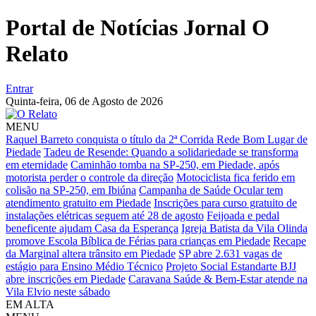
Portal de Notícias Jornal O
Relato
Entrar
Quinta-feira,
06 de Agosto de 2026
MENU
Raquel Barreto conquista o título da 2ª Corrida Rede Bom Lugar de
Piedade
Tadeu de Resende: Quando a solidariedade se transforma
em eternidade
Caminhão tomba na SP-250, em Piedade, após
motorista perder o controle da direção
Motociclista fica ferido em
colisão na SP-250, em Ibiúna
Campanha de Saúde Ocular tem
atendimento gratuito em Piedade
Inscrições para curso gratuito de
instalações elétricas seguem até 28 de agosto
Feijoada e pedal
beneficente ajudam Casa da Esperança
Igreja Batista da Vila Olinda
promove Escola Bíblica de Férias para crianças em Piedade
Recape
da Marginal altera trânsito em Piedade
SP abre 2.631 vagas de
estágio para Ensino Médio Técnico
Projeto Social Estandarte BJJ
abre inscrições em Piedade
Caravana Saúde & Bem-Estar atende na
Vila Elvio neste sábado
EM ALTA