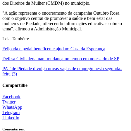
dos Direitos da Mulher (CMDM) no município.
"A ação representa o encerramento da campanha Outubro Rosa,
com o objetivo central de promover a saúde e bem-estar das
mulheres de Piedade, oferecendo informações educativas sobre o
tema", afirmou a Administração Municipal.
Leia Também:
Feijoada e pedal beneficente ajudam Casa da Esperança
Defesa Civil alerta para mudança no tempo em no estado de SP
PAT de Piedade divulga novas vagas de emprego nesta segunda-
feira (3)
Compartilhe
Facebook
Twitter
WhatsApp
Telegram
LinkedIn
Comentários: