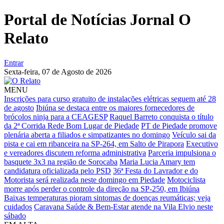
Portal de Notícias Jornal O
Relato
Entrar
Sexta-feira,
07 de Agosto de 2026
MENU
Inscrições para curso gratuito de instalações elétricas seguem até 28
de agosto
Ibiúna se destaca entre os maiores fornecedores de
brócolos ninja para a CEAGESP
Raquel Barreto conquista o título
da 2ª Corrida Rede Bom Lugar de Piedade
PT de Piedade promove
plenária aberta a filiados e simpatizantes no domingo
Veículo sai da
pista e cai em ribanceira na SP-264, em Salto de Pirapora
Executivo
e vereadores discutem reforma administrativa
Parceria impulsiona o
basquete 3x3 na região de Sorocaba
Maria Lucia Amary tem
candidatura oficializada pelo PSD
36ª Festa do Lavrador e do
Motorista será realizada neste domingo em Piedade
Motociclista
morre após perder o controle da direção na SP-250, em Ibiúna
Baixas temperaturas pioram sintomas de doenças reumáticas; veja
cuidados
Caravana Saúde & Bem-Estar atende na Vila Elvio neste
sábado