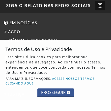
SIGA
O RELATO
NAS REDES SOCIAIS
EM NOTÍCIAS
AGRO
CIÊNCIA & TECNOLOGIA
Termos de Uso e Privacidade
ECONOMIA
Esse site utiliza cookies para melhorar sua
EDUCAÇÃO
experiência de navegação. Ao continuar o acesso,
ENTRETENIMENTO
entendemos que você concorda com nossos Termos
de Uso e Privacidade.
ESTADO DE SÃO PAULO
PARA MAIS INFORMAÇÕES,
ACESSE NOSSOS TERMOS
CLICANDO AQUI
GERAL
PROSSEGUIR
JUSTIÇA
MUNDO