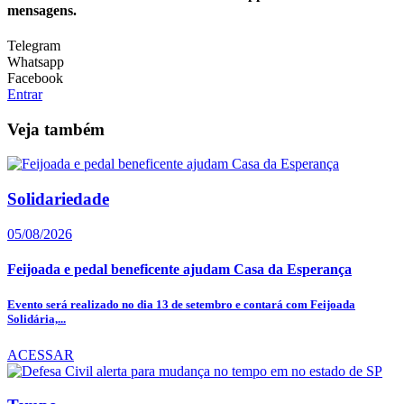
mensagens.
Telegram
Whatsapp
Facebook
Entrar
Veja também
Solidariedade
05/08/2026
Feijoada e pedal beneficente ajudam Casa da Esperança
Evento será realizado no dia 13 de setembro e contará com Feijoada
Solidária,...
ACESSAR