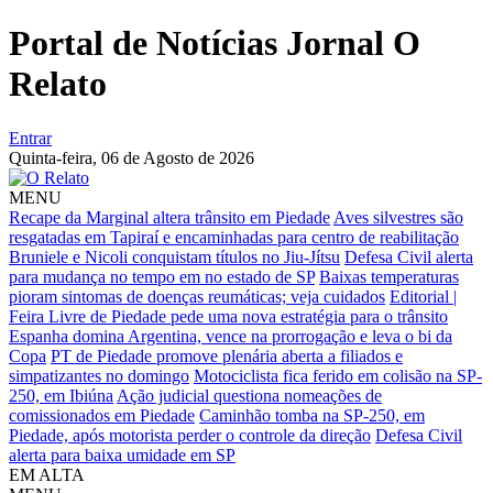
Portal de Notícias Jornal O
Relato
Entrar
Quinta-feira,
06 de Agosto de 2026
MENU
Recape da Marginal altera trânsito em Piedade
Aves silvestres são
resgatadas em Tapiraí e encaminhadas para centro de reabilitação
Bruniele e Nicoli conquistam títulos no Jiu-Jítsu
Defesa Civil alerta
para mudança no tempo em no estado de SP
Baixas temperaturas
pioram sintomas de doenças reumáticas; veja cuidados
Editorial |
Feira Livre de Piedade pede uma nova estratégia para o trânsito
Espanha domina Argentina, vence na prorrogação e leva o bi da
Copa
PT de Piedade promove plenária aberta a filiados e
simpatizantes no domingo
Motociclista fica ferido em colisão na SP-
250, em Ibiúna
Ação judicial questiona nomeações de
comissionados em Piedade
Caminhão tomba na SP-250, em
Piedade, após motorista perder o controle da direção
Defesa Civil
alerta para baixa umidade em SP
EM ALTA