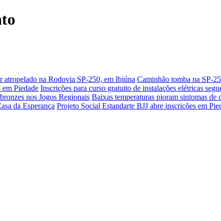
ato
er atropelado na Rodovia SP-250, em Ibiúna
Caminhão tomba na SP-250,
as em Piedade
Inscrições para curso gratuito de instalações elétricas seg
 bronzes nos Jogos Regionais
Baixas temperaturas pioram sintomas de 
Casa da Esperança
Projeto Social Estandarte BJJ abre inscrições em Pi