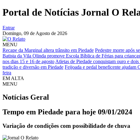
Portal de Notícias Jornal O Rel
Entrar
Domingo,
09 de Agosto de 2026
MENU
Recape da Marginal altera trânsito em Piedade
Pedestre morre após s
Batista da Vila Olinda promove Escola Bíblica de Férias para crianç
nos dias 15 e 16 de agosto
Atletas de Piedade conquistam ouro e dois
tradição e diversão em Piedade
Feijoada e pedal beneficente ajudam 
feira
EM ALTA
MENU
Notícias
Geral
Tempo em Piedade para hoje 09/01/2024
Variação de condições com possibilidade de chuva