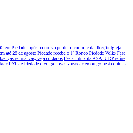
 em Piedade, após motorista perder o controle da direção
Igreja
uem até 28 de agosto
Piedade recebe o 1º Ronco Piedade Volks Fest
doenças reumáticas; veja cuidados
Festa Julina da ASATURP reúne
edade
PAT de Piedade divulga novas vagas de emprego nesta quinta-