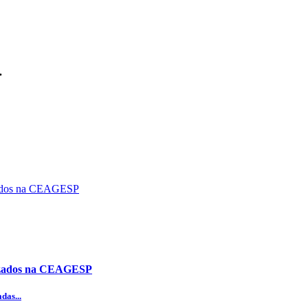
.
alizados na CEAGESP
das...