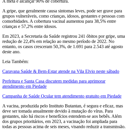
A meta é alcançar 90% de cobertura.
A gripe, que geralmente causa sintomas leves, pode ser grave para
grupos vulneráveis, como crianças, idosos, gestantes e pessoas com
comorbidades. A cobertura vacinal aumentou para 38,5% entre
crianças e 57,2% entre idosos.
Em 2023, a Secretaria da Saúde registrou 241 óbitos por gripe, uma
redução de 22,4% em relação ao mesmo período de 2022. No
entanto, os casos cresceram 50,3%, de 1.691 para 2.543 até agosto
deste ano.
Leia Também:
Caravana Saúde & Bem-Estar atende na Vila Elvio neste sábado
Prefeitura e Santa Casa discutem medidas para aprimorar
atendimento em Piedade
Campanha de Saúde Ocular tem atendimento gratuito em Piedade
A vacina, produzida pelo Instituto Butantan, é segura e eficaz, mas
deve ser tomada anualmente devido à mutação do vírus. Para
gestantes, não há riscos e benefícios estendem-se aos bebês. Além
dos grupos prioritários, em 2023, a vacinação foi ampliada para
todas as pessoas acima de seis meses, visando reduzir a transmissão.