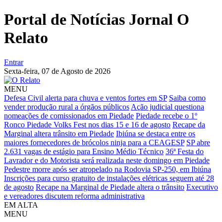
Portal de Notícias Jornal O
Relato
Entrar
Sexta-feira,
07 de Agosto de 2026
MENU
Defesa Civil alerta para chuva e ventos fortes em SP
Saiba como
vender produção rural a órgãos públicos
Ação judicial questiona
nomeações de comissionados em Piedade
Piedade recebe o 1º
Ronco Piedade Volks Fest nos dias 15 e 16 de agosto
Recape da
Marginal altera trânsito em Piedade
Ibiúna se destaca entre os
maiores fornecedores de brócolos ninja para a CEAGESP
SP abre
2.631 vagas de estágio para Ensino Médio Técnico
36ª Festa do
Lavrador e do Motorista será realizada neste domingo em Piedade
Pedestre morre após ser atropelado na Rodovia SP-250, em Ibiúna
Inscrições para curso gratuito de instalações elétricas seguem até 28
de agosto
Recape na Marginal de Piedade altera o trânsito
Executivo
e vereadores discutem reforma administrativa
EM ALTA
MENU