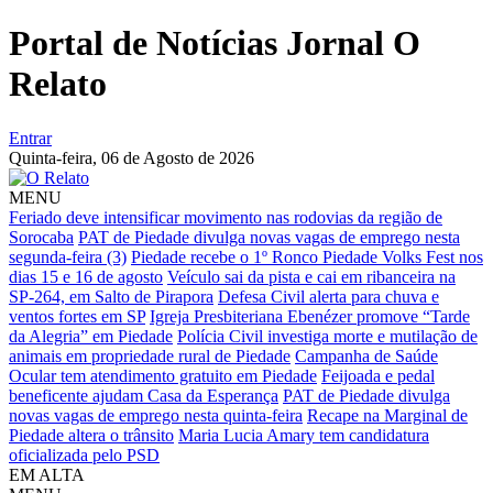
Portal de Notícias Jornal O
Relato
Entrar
Quinta-feira,
06 de Agosto de 2026
MENU
Feriado deve intensificar movimento nas rodovias da região de
Sorocaba
PAT de Piedade divulga novas vagas de emprego nesta
segunda-feira (3)
Piedade recebe o 1º Ronco Piedade Volks Fest nos
dias 15 e 16 de agosto
Veículo sai da pista e cai em ribanceira na
SP-264, em Salto de Pirapora
Defesa Civil alerta para chuva e
ventos fortes em SP
Igreja Presbiteriana Ebenézer promove “Tarde
da Alegria” em Piedade
Polícia Civil investiga morte e mutilação de
animais em propriedade rural de Piedade
Campanha de Saúde
Ocular tem atendimento gratuito em Piedade
Feijoada e pedal
beneficente ajudam Casa da Esperança
PAT de Piedade divulga
novas vagas de emprego nesta quinta-feira
Recape na Marginal de
Piedade altera o trânsito
Maria Lucia Amary tem candidatura
oficializada pelo PSD
EM ALTA