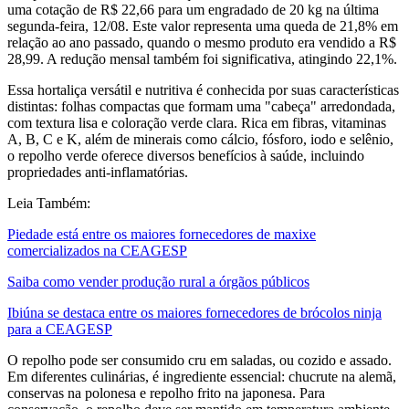
uma cotação de R$ 22,66 para um engradado de 20 kg na última
segunda-feira, 12/08. Este valor representa uma queda de 21,8% em
relação ao ano passado, quando o mesmo produto era vendido a R$
28,99. A redução mensal também foi significativa, atingindo 22,1%.
Essa hortaliça versátil e nutritiva é conhecida por suas características
distintas: folhas compactas que formam uma "cabeça" arredondada,
com textura lisa e coloração verde clara. Rica em fibras, vitaminas
A, B, C e K, além de minerais como cálcio, fósforo, iodo e selênio,
o repolho verde oferece diversos benefícios à saúde, incluindo
propriedades anti-inflamatórias.
Leia Também:
Piedade está entre os maiores fornecedores de maxixe
comercializados na CEAGESP
Saiba como vender produção rural a órgãos públicos
Ibiúna se destaca entre os maiores fornecedores de brócolos ninja
para a CEAGESP
O repolho pode ser consumido cru em saladas, ou cozido e assado.
Em diferentes culinárias, é ingrediente essencial: chucrute na alemã,
conservas na polonesa e repolho frito na japonesa. Para