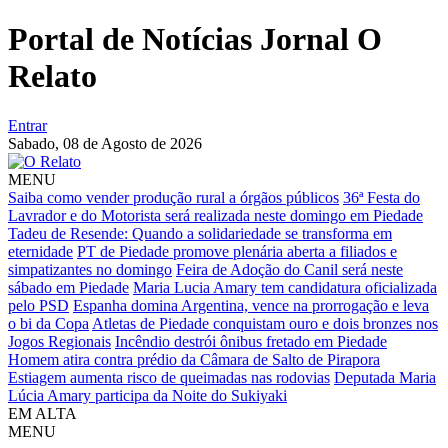
Portal de Notícias Jornal O
Relato
Entrar
Sabado,
08 de Agosto de 2026
MENU
Saiba como vender produção rural a órgãos públicos
36ª Festa do
Lavrador e do Motorista será realizada neste domingo em Piedade
Tadeu de Resende: Quando a solidariedade se transforma em
eternidade
PT de Piedade promove plenária aberta a filiados e
simpatizantes no domingo
Feira de Adoção do Canil será neste
sábado em Piedade
Maria Lucia Amary tem candidatura oficializada
pelo PSD
Espanha domina Argentina, vence na prorrogação e leva
o bi da Copa
Atletas de Piedade conquistam ouro e dois bronzes nos
Jogos Regionais
Incêndio destrói ônibus fretado em Piedade
Homem atira contra prédio da Câmara de Salto de Pirapora
Estiagem aumenta risco de queimadas nas rodovias
Deputada Maria
Lúcia Amary participa da Noite do Sukiyaki
EM ALTA
MENU