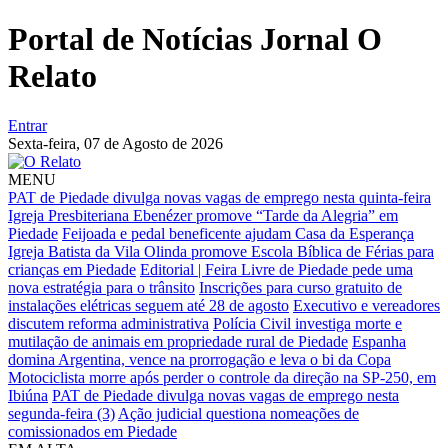
Portal de Notícias Jornal O
Relato
Entrar
Sexta-feira,
07 de Agosto de 2026
MENU
PAT de Piedade divulga novas vagas de emprego nesta quinta-feira
Igreja Presbiteriana Ebenézer promove “Tarde da Alegria” em
Piedade
Feijoada e pedal beneficente ajudam Casa da Esperança
Igreja Batista da Vila Olinda promove Escola Bíblica de Férias para
crianças em Piedade
Editorial | Feira Livre de Piedade pede uma
nova estratégia para o trânsito
Inscrições para curso gratuito de
instalações elétricas seguem até 28 de agosto
Executivo e vereadores
discutem reforma administrativa
Polícia Civil investiga morte e
mutilação de animais em propriedade rural de Piedade
Espanha
domina Argentina, vence na prorrogação e leva o bi da Copa
Motociclista morre após perder o controle da direção na SP-250, em
Ibiúna
PAT de Piedade divulga novas vagas de emprego nesta
segunda-feira (3)
Ação judicial questiona nomeações de
comissionados em Piedade