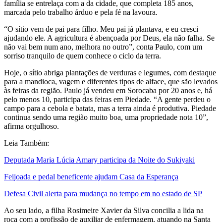
família se entrelaça com a da cidade, que completa 185 anos,
marcada pelo trabalho árduo e pela fé na lavoura.
“O sítio vem de pai para filho. Meu pai já plantava, e eu cresci
ajudando ele. A agricultura é abençoada por Deus, ela não falha. Se
não vai bem num ano, melhora no outro”, conta Paulo, com um
sorriso tranquilo de quem conhece o ciclo da terra.
Hoje, o sítio abriga plantações de verduras e legumes, com destaque
para a mandioca, vagem e diferentes tipos de alface, que são levados
às feiras da região. Paulo já vendeu em Sorocaba por 20 anos e, há
pelo menos 10, participa das feiras em Piedade. “A gente perdeu o
campo para a cebola e batata, mas a terra ainda é produtiva. Piedade
continua sendo uma região muito boa, uma propriedade nota 10”,
afirma orgulhoso.
Leia Também:
Deputada Maria Lúcia Amary participa da Noite do Sukiyaki
Feijoada e pedal beneficente ajudam Casa da Esperança
Defesa Civil alerta para mudança no tempo em no estado de SP
Ao seu lado, a filha Rosimeire Xavier da Silva concilia a lida na
roça com a profissão de auxiliar de enfermagem, atuando na Santa