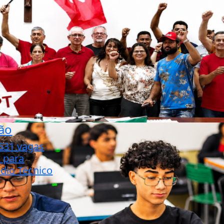
ão
.631 vagas
o para
dio Técnico