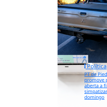
Política
PT de Pie
promove p
aberta a f
simpatiza
domingo