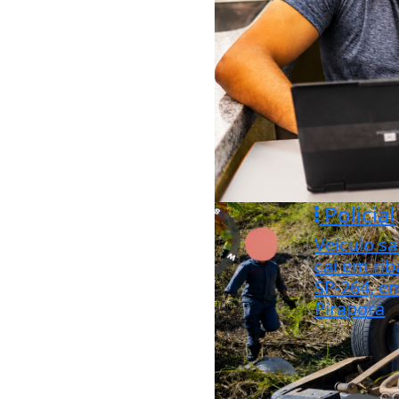
Policial
Veículo sa
cai em rib
SP-264, e
Pirapora