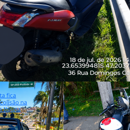
ta fica
colisão na
m Ibiúna