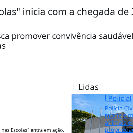
las" inicia com a chegada de 3
usca promover convivência saudáve
as
+ Lidas
Policial
Polícia Civ
morte e m
animais 
proprieda
s nas Escolas" entra em ação,