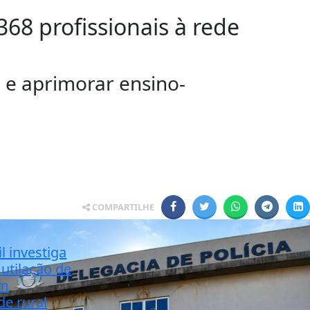
68 profissionais à rede
l e aprimorar ensino-
COMPARTILHE
il investiga
utilação de
em
de rural