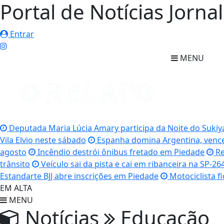
Portal de Notícias Jorna
Entrar
MENU
Deputada Maria Lúcia Amary participa da Noite do Sukiy
Vila Elvio neste sábado
Espanha domina Argentina, vence 
agosto
Incêndio destrói ônibus fretado em Piedade
Re
trânsito
Veículo sai da pista e cai em ribanceira na SP-26
Estandarte BJJ abre inscrições em Piedade
Motociclista f
EM ALTA
MENU
Notícias
Educação