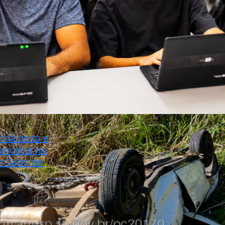
i da pista e
anceira na
m Salto de