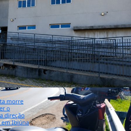
sta morre
er o
a direção
, em Ibiúna