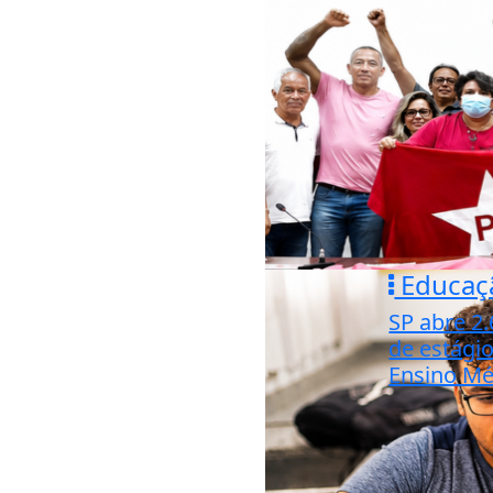
Educaç
SP abre 2
de estági
Ensino Mé