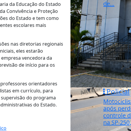
de...
aria da Educação do Estado
da Convivência e Proteção
giões do Estado e tem como
entes escolares mais
ões nas diretorias regionais
iciais, eles estarão
A empresa vencedora da
previsão de início para os
 professores orientadores
Policial
listas em currículo, para
A supervisão do programa
Motocicli
administrativas do Estado.
após perd
controle d
na SP-250
ico