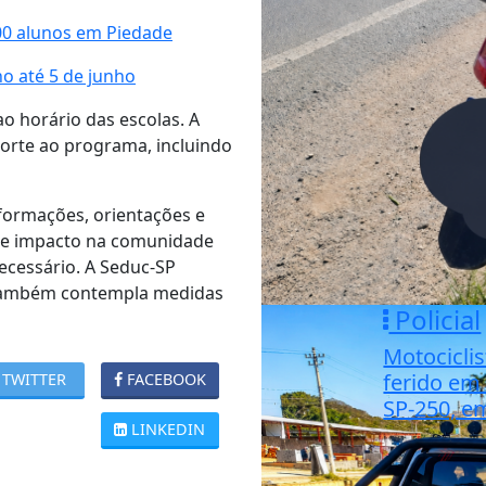
00 alunos em Piedade
o até 5 de junho
o horário das escolas. A
porte ao programa, incluindo
ormações, orientações e
 de impacto na comunidade
ecessário. A Seduc-SP
 também contempla medidas
Policial
Motociclis
ferido em 
TWITTER
FACEBOOK
SP-250, e
LINKEDIN