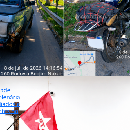
dade
lenária
iliados e
ntes no